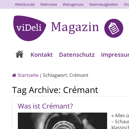
Weinkunde
Weinreise
Weingenuss
Weinneuigkeiten
On
Kontakt
Datenschutz
Impress
Startseite
|
Schlagwort:
Crémant
Tag Archive:
Crémant
Was ist Crémant?
« Alles 
– Schau
klassisc