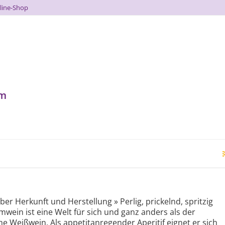
line-Shop
um
über Herkunft und Herstellung » Perlig, prickelnd, spritzig
mwein ist eine Welt für sich und ganz anders als der
he Weißwein. Als appetitanregender Aperitif eignet er sich