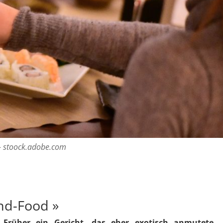
- stoock.adobe.com
nd-Food »
! Früher ein Gericht, das eher exotisch anmutete,