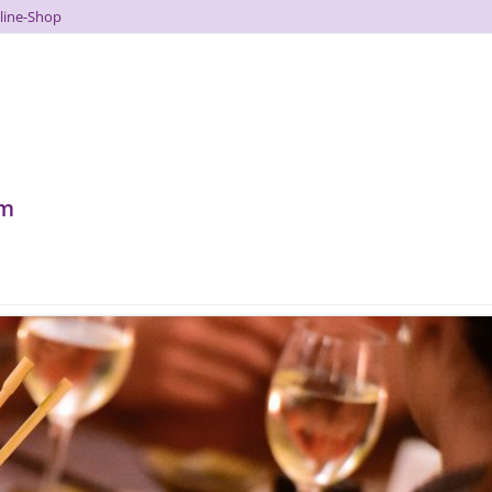
line-Shop
um