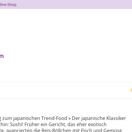
line-Shop
um
ng zum japanischen Trend-Food » Der japanische Klassiker
hin: Sushi! Früher ein Gericht, das eher exotisch
e, avancierten die Reis-Röllchen mit Fisch und Gemüse