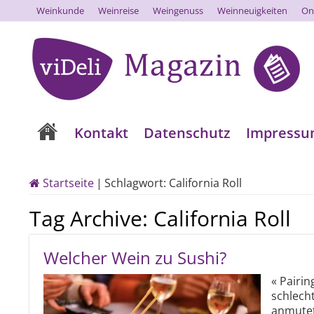
Weinkunde
Weinreise
Weingenuss
Weinneuigkeiten
On
Kontakt
Datenschutz
Impress
Startseite
|
Schlagwort:
California Roll
Tag Archive:
California Roll
Welcher Wein zu Sushi?
« Pairi
schlecht
anmutet