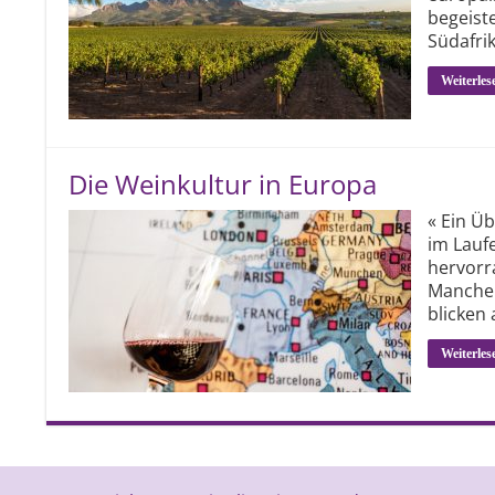
begeiste
Südafri
Weiterles
Die Weinkultur in Europa
« Ein Üb
im Lauf
hervorr
Mancher
blicken 
Weiterles